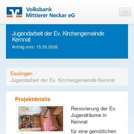
Jugendarbeit der Ev. Kirchengemeinde
Startseite
Kemnat
Informationen
Antrag vom: 15.05.2026
Login
Esslingen
/
Jugendarbeit der Ev. Kirchengemeinde Kemnat
Projektdetails
Renovierung der Ev.
Jugendräume in
Kemnat
für eine gemütlichen