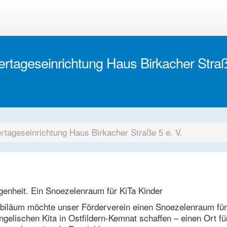
dertageseinrichtung Haus Birkacher Straß
ertageseinrichtung Haus Birkacher Straße 5 e. V.
genheit. Ein Snoezelenraum für KiTa Kinder
biläum möchte unser Förderverein einen Snoezelenraum für
gelischen Kita in Ostfildern-Kemnat schaffen – einen Ort fü