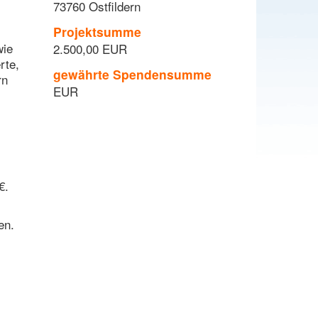
73760 Ostfildern
Projektsumme
wie
2.500,00 EUR
rte,
gewährte Spendensumme
rn
EUR
€.
en.