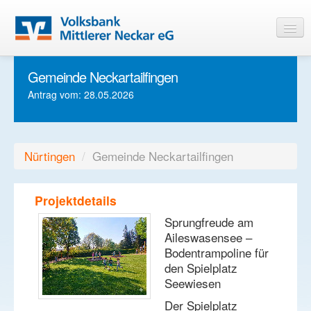
Gemeinde Neckartailfingen
Startseite
Antrag vom: 28.05.2026
Informationen
Login
Nürtingen
/
Gemeinde Neckartailfingen
Projektdetails
Sprungfreude am
Aileswasensee –
Bodentrampoline für
den Spielplatz
Seewiesen
Der Spielplatz