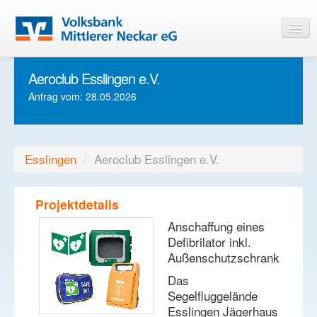
Aeroclub Esslingen e.V.
Startseite
Antrag vom: 28.05.2026
Informationen
Login
Esslingen
/
Aeroclub Esslingen e.V.
Projektdetails
Anschaffung eines
Defibrilator inkl.
Außenschutzschrank
Das
Segelfluggelände
Esslingen Jägerhaus