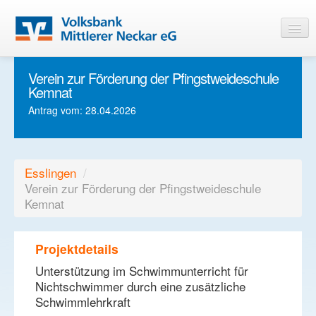
Verein zur Förderung der Pfingstweideschule
Startseite
Kemnat
Informationen
Antrag vom: 28.04.2026
Login
Esslingen
/
Verein zur Förderung der Pfingstweideschule
Kemnat
Projektdetails
Unterstützung im Schwimmunterricht für
Nichtschwimmer durch eine zusätzliche
Schwimmlehrkraft